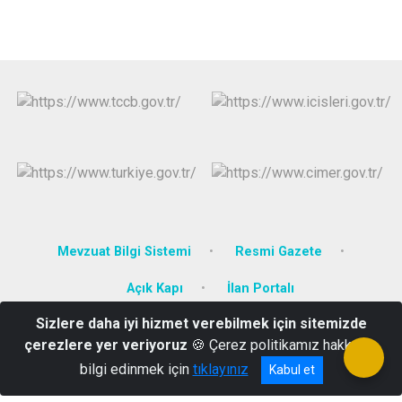
Mevzuat Bilgi Sistemi
Resmi Gazete
Açık Kapı
İlan Portalı
Sizlere daha iyi hizmet verebilmek için sitemizde
Türkiye Cumhuriyeti Kavaklıdere Kaymakamlığı Yeni Mah. Turgut
çerezlere yer veriyoruz
🍪 Çerez politikamız hakkında
Özal Cad. No:7 Kavaklıdere/MUĞLA
bilgi edinmek için
tıklayınız
Kabul et
0 252 592 7118