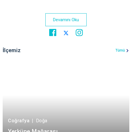
Devamını Oku
İlçemiz
Tümü
Coğrafya
|
Doğa
Yerküpe Mağarası