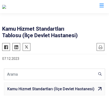
Muğla
Kamu Hizmet Standartları
Tablosu (İlçe Devlet Hastanesi)
Bodrum
Milas
Dalaman
Ortaca
Datça
Ula
07.12.2023
Fethiye
Yatağan
Kavaklıdere
Seydikemer
Köyceğiz
Menteşe
Marmaris
Kamu Hizmet Standartları (İlçe Devlet Hastanesi)