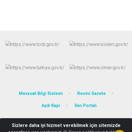
Mevzuat Bilgi Sistemi
Resmi Gazete
Açık Kapı
İlan Portalı
Türkiye Cumhuriyeti Kavaklıdere Kaymakamlığı Yeni Mah. Turgut
Sizlere daha iyi hizmet verebilmek için sitemizde
Özal Cad. No:7 Kavaklıdere/MUĞLA